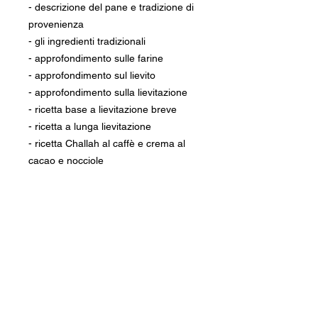
- descrizione del pane e tradizione di
provenienza
- gli ingredienti tradizionali
- approfondimento sulle farine
- approfondimento sul lievito
- approfondimento sulla lievitazione
- ricetta base a lievitazione breve
- ricetta a lunga lievitazione
- ricetta Challah al caffè e crema al
cacao e nocciole
- ricetta Challah al cacao e cioccolato
- ricetta Challah allo zafferano e e
uvetta al rum
- ricetta Challah blu
** sul mio profilo Instagram e
Facebook
TavolaCalma
puoi trovare
gratuitamente video del procedimento
e di diversi intrecci **