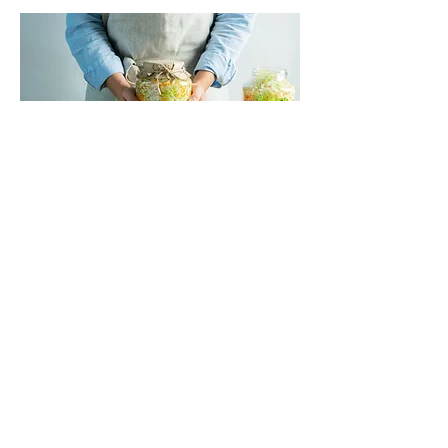
Sold out
Verdure Fermentate
mer 08 lug
Scopri di più
Dettagli