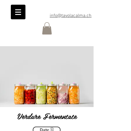
info@tavolacalma.ch
Verdure Fermentate
Date 🗓️