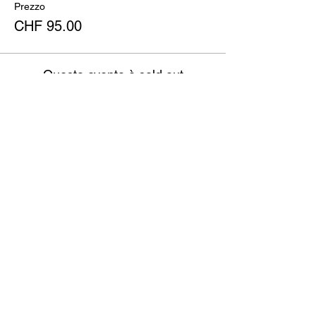
Prezzo
CHF 95.00
Questo evento è sold out
Condividi questo evento
Restiamo in contatto?
invia