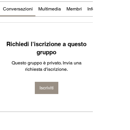
Conversazioni
Multimedia
Membri
Info
Richiedi l'iscrizione a questo
gruppo
Questo gruppo è privato. Invia una
richiesta d'iscrizione.
Iscriviti
Info
Benvenuto/a nel gruppo! Puoi