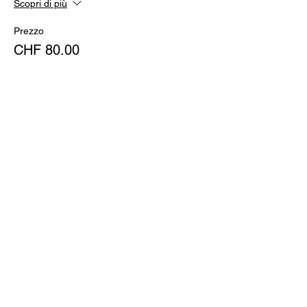
Scopri di più
Prezzo
CHF 80.00
Condividi questo evento
Restiamo in contatto?
invia