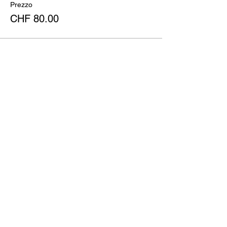
Prezzo
CHF 80.00
Condividi questo evento
Restiamo in contatto?
invia