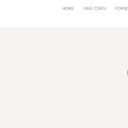
HOME
I MIEI CORSI
FORNO