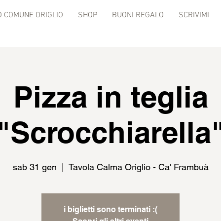
 COMUNE ORIGLIO
SHOP
BUONI REGALO
SCRIVIMI
Pizza in teglia
"Scrocchiarella
sab 31 gen
  |  
Tavola Calma Origlio - Ca' Frambuà
i biglietti sono terminati :(